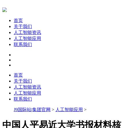
首页
关于我们
人工智能资讯
人工智能应用
联系我们
首页
关于我们
人工智能资讯
人工智能应用
联系我们
J9国际站|集团官网
>
人工智能应用
>
中国人平易近大学书报材料核