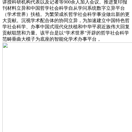
讲授科研机构代表以及记者等900余人加入会议。推进复印报
刊材料立异和中国哲学社会科学自从学问系统数字立异平台
（学术世界）扶植。为繁荣成长哲学社会科学事业做出新的更
大贡献。沉视学术配合体的协同立异，为加速建立中国特色哲
学社会科学、办事中国式现代化扶植和中华平易近族伟大回复
贡献聪慧和力量。该平台是以“学术世界”开辟的哲学社会科学
范畴垂曲大模子为底座的智能化学术办事平台，