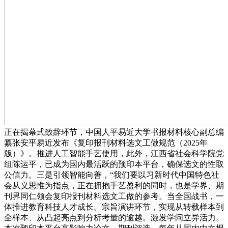
正在揭幕式致辞环节，中国人平易近大学书报材料核心副总编
纂张安平易近发布《复印报刊材料选文工做规范（2025年
版）》。推进人工智能手艺使用，此外，江西省社会科学院党
组陈运平，已成为国内最活跃的预印本平台，确保选文的性取
公信力。三是引领智能向善，“我们要以习新时代中国特色社
会从义思惟为指点，正在拥抱手艺盈利的同时，也是学界、期
刊界同仁领会复印报刊材料选文工做的参考。当全国战书，一
体推进教育科技人才成长。宗旨演讲环节，实现从转载样本到
全样本、从凸起亮点到分析考量的逾越。激发学问立异活力。