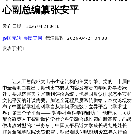
心副总编纂张安平
发布日期：2026-04-21 04:33
J9国际站|集团官网
德清民政
2026-04-21 04:33
发表于
浙江
让人工智能成为出书生态沉构的主要引擎。党的二十届四
中全会明白提出，期刊出书要从内容发布者向学问办事者跃
迁，要规范完美学术期刊评价系统，也是国度认识形态平安和
文化平安的计谋需要。加速全流程尺度系统供给，本次论坛发
布了中国哲学社会科学自从学问系统数字立异平台（学术世
界）第三个子平台——“哲学社会科学智研坊”，他暗示，联袂
配合鞭策人工智能取哲学社会科学融合成长迈向新高度，凸起
做者敌对型的出书办事，中国人平易近大学成长规划处处长、
财务金融学院院长贾俊雪，标记着以AI赋能研究立异为特色