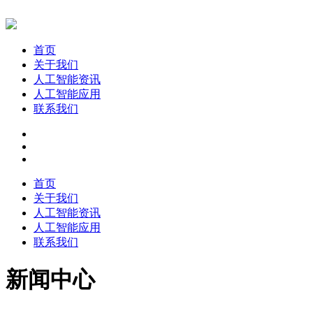
首页
关于我们
人工智能资讯
人工智能应用
联系我们
首页
关于我们
人工智能资讯
人工智能应用
联系我们
新闻中心