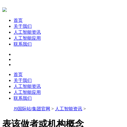
首页
关于我们
人工智能资讯
人工智能应用
联系我们
首页
关于我们
人工智能资讯
人工智能应用
联系我们
J9国际站|集团官网
>
人工智能资讯
>
表该做者或机构概念