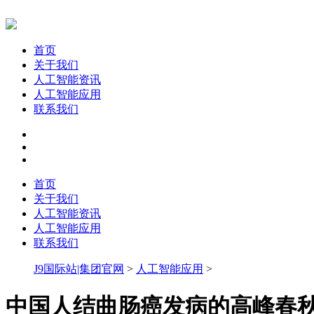
首页
关于我们
人工智能资讯
人工智能应用
联系我们
首页
关于我们
人工智能资讯
人工智能应用
联系我们
J9国际站|集团官网
>
人工智能应用
>
中国人结曲肠癌发病的高峰春