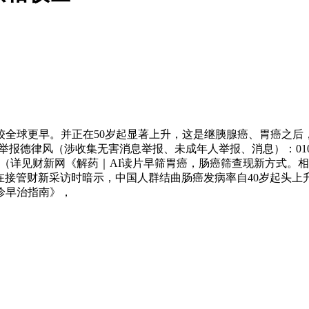
球更早。并正在50岁起显著上升，这是继胰腺癌、胃癌之后，
息举报德律风（涉收集无害消息举报、未成年人举报、消息）：010-
见财新网《解药｜AI读片早筛胃癌，肠癌筛查现新方式。相关研究
曾正在接管财新采访时暗示，中国人群结曲肠癌发病率自40岁起头
诊早治指南》，